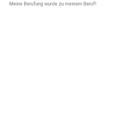
Meine Berufung wurde zu meinem Beruf!
„Ich liebe meine Arbeit, was
sich in meinen Kreationen
wiederspiegelt.“
Dagmar Mikolics