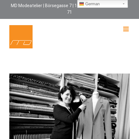
Zum
German
MD Modeatelier | Börsegasse 7 | 1010 Wien | +43 664 170 24
71
Inhalt
springen