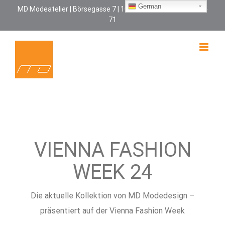
Zum
German
MD Modeatelier | Börsegasse 7 | 1010 Wien | +43 664 170 24
71
Inhalt
springen
VIENNA FASHION
WEEK 24
Die aktuelle Kollektion von MD Modedesign –
präsentiert auf der Vienna Fashion Week